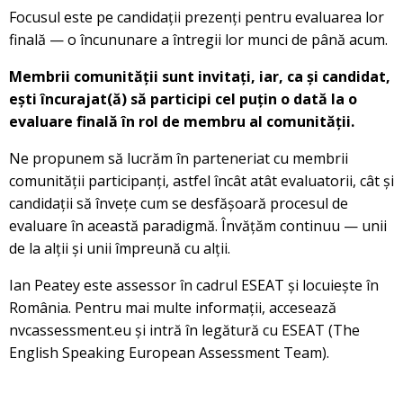
Focusul este pe candidații prezenți pentru evaluarea lor
finală — o încununare a întregii lor munci de până acum.
Membrii comunității sunt invitați, iar, ca și candidat,
ești încurajat(ă) să participi cel puțin o dată la o
evaluare finală în rol de membru al comunității.
Ne propunem să lucrăm în parteneriat cu membrii
comunității participanți, astfel încât atât evaluatorii, cât și
candidații să învețe cum se desfășoară procesul de
evaluare în această paradigmă. Învățăm continuu — unii
de la alții și unii împreună cu alții.
Ian Peatey este assessor în cadrul ESEAT și locuiește în
România. Pentru mai multe informații, accesează
nvcassessment.eu și intră în legătură cu ESEAT (The
English Speaking European Assessment Team).