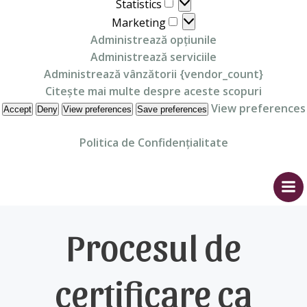
Statistics
Statistics
Marketing
Marketing
Administrează opțiunile
Administrează serviciile
Administrează vânzătorii {vendor_count}
Citește mai multe despre aceste scopuri
View preferences
Accept
Deny
View preferences
Save preferences
Politica de Confidențialitate
Skip
to
content
Procesul de
certificare ca