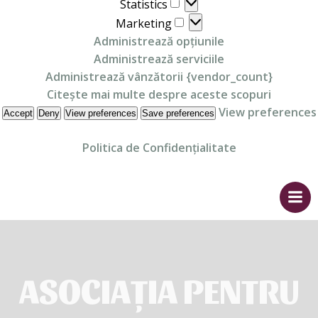
Statistics
Statistics
Marketing
Marketing
Administrează opțiunile
Administrează serviciile
Administrează vânzătorii {vendor_count}
Citește mai multe despre aceste scopuri
View preferences
Accept
Deny
View preferences
Save preferences
Politica de Confidențialitate
Skip
to
content
ASOCIAȚIA PENTRU