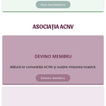
Vezi facilitatorii
ASOCIAȚIA ACNV
DEVINO MEMBRU
Alătură-te comunității ACNV și susține misiunea noastră.
Devino membru