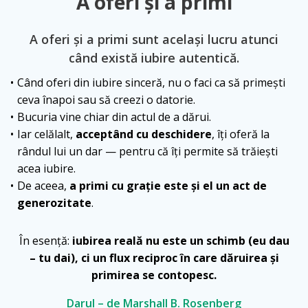
A oferi și a primi
A oferi și a primi sunt același lucru atunci
când există iubire autentică.
Când oferi din iubire sinceră, nu o faci ca să primești
ceva înapoi sau să creezi o datorie.
Bucuria vine chiar din actul de a dărui.
Iar celălalt,
acceptând cu deschidere
, îți oferă la
rândul lui un dar — pentru că îți permite să trăiești
acea iubire.
De aceea,
a primi cu grație este și el un act de
generozitate
.
În esență:
iubirea reală nu este un schimb (eu dau
– tu dai), ci un flux reciproc în care dăruirea și
primirea se contopesc.
Darul – de Marshall B. Rosenberg