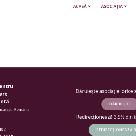
ACASĂ
ASOCIAȚIA
pentru
Dăruiește asociației orice 
are
entă
DĂRUIEȘTE
București, România
Redirecționează 3,5% din 
5402
REDIRECȚIONEAZĂ 