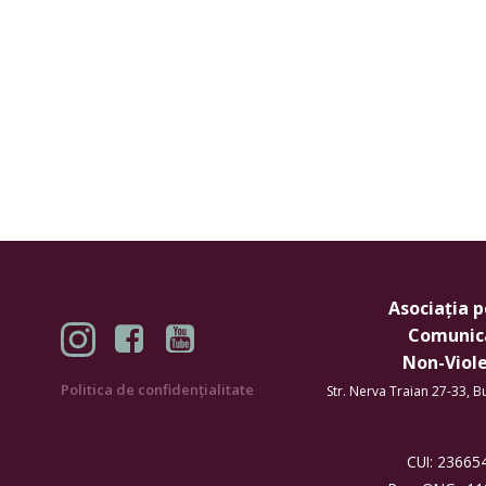
Skip
to
content
Asociația 
Comunic
Non-Viol
Politica de confidențialitate
Str. Nerva Traian 27-33, 
CUI: 2366