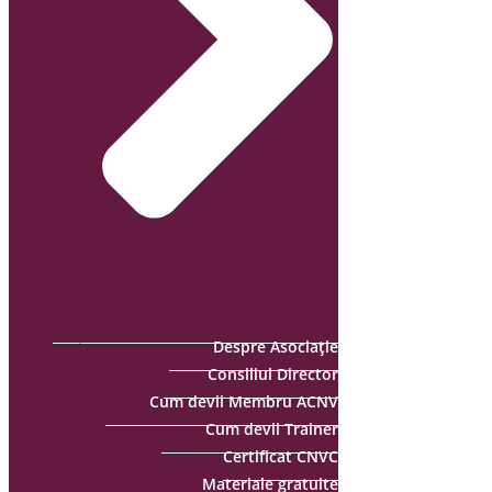
Despre Asociație
Consiliul Director
Cum devii Membru ACNV
Cum devii Trainer
Certificat CNVC
Materiale gratuite