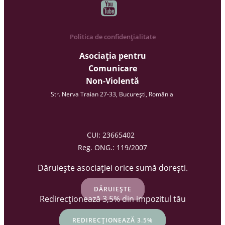
Politica de confidențialitate
Asociația pentru
Comunicare
Non-Violentă
Str. Nerva Traian 27-33, București, România
CUI: 23665402
Reg. ONG.: 119/2007
Dăruiește asociației orice sumă dorești.
DĂRUIEȘTE
Redirecționează 3,5% din impozitul tău
REDIRECȚIONEAZĂ 3.5%