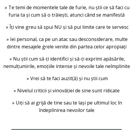
» Te temi de momentele tale de furie, nu știi ce să faci cu
furia ta și cum să o trăiești, atunci când se manifestă
» Îți vine greu să spui NU și să pui limite care te servesc
» Iei personal, ca pe un atac sau desconsiderare, multe
dintre mesajele grele venite din partea celor apropiați
» Nu știi cum să-ți identifici și să-ți exprimi apăsările,
nemulțumirile, emoțiile intense și nevoile tale neîmplinite
» Vrei să te faci auzit(ă) și nu știi cum
» Nivelul criticii și vinovăției de sine sunt ridicate
» Uiți să ai grijă de tine sau te lași pe ultimul loc în
îndeplinirea nevoilor tale