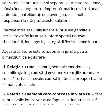
să trecem, împreună dar și separat, la următoarea temă,
până când ajungem, tot împreună, mai încrezători, mai
autentici, mai eliberați de poveri și cu mai multe
răspunsuri la sfârșitul acestei călătorii.
Pauzele între sesiunile lunare sunt și ele gândite și
necesare astfel încât să îți ofere spațiul necesar
chestionării, înțelegerii și integrării fiecărei teme lunare.
Această călătorie este concepută în jurul a patru
dimensiuni de explorare:
1. Relația cu tine
– stimuli, semnale emoționale și
semnificația lor, cum să-ți gestionezi reacțiile automate,
cum să ceri ce ai nevoie, cum să îți rămâi aproape chiar și
în momente dificile
2. Relația cu oamenii care contează în viața ta
– care
sunt nevoile lor, ce vor ei de fapt de la tine, cum să le fii