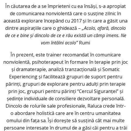
În căutarea de a se împrieteni cu ea însăși, s-a apropiat
de comunicarea nonviolentă care o susține zilnic în
această explorare începând cu 2017 și în care a găsit una
dintre aspirațiile care o ghidează –
„Acolo, afară, dincolo
de ce e bine și dincolo de ce e rău există un câmp imens. Ne
vom întâlni acolo”
Rumi
În prezent, este trainer recomandat în comunicare
nonviolentă, psihoterapeut în formare în terapie prin joc
și dramaterapie, analiză tranzacțională și Somatic
Experiencing și facilitează grupuri de suport pentru
părinți, grupuri de explorare pentru adulți prin terapie
prin joc, grupuri pentru părinți “Cercul Siguranței” și
ședințe individuale de consiliere dezvoltare personală.
Dincolo de rolurile sale profesionale, Raluca crede într-
o abordare holistică care are în centru umanitatea
omului din fața sa. Își dorește să susțină cât mai multe
persoane interesate în drumul de a găsi căi pentru a trăi