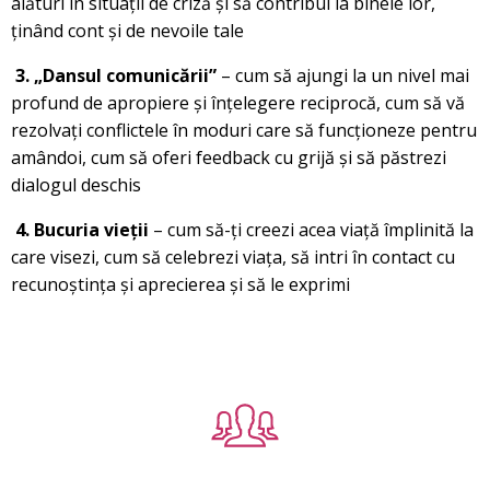
alături în situații de criză și să contribui la binele lor,
ținând cont și de nevoile tale
3. „Dansul comunicării”
– cum să ajungi la un nivel mai
profund de apropiere și înțelegere reciprocă, cum să vă
rezolvați conflictele în moduri care să funcționeze pentru
amândoi, cum să oferi feedback cu grijă și să păstrezi
dialogul deschis
4. Bucuria vieții
– cum să-ți creezi acea viață împlinită la
care visezi, cum să celebrezi viața, să intri în contact cu
recunoștința și aprecierea și să le exprimi