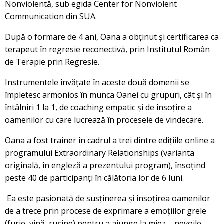
Nonviolentă, sub egida Center for Nonviolent
Communication din SUA.
După o formare de 4 ani, Oana a obținut și certificarea ca
terapeut în regresie reconectivă, prin Institutul Român
de Terapie prin Regresie.
Instrumentele învățate în aceste două domenii se
împletesc armonios în munca Oanei cu grupuri, cât și în
întâlniri 1 la 1, de coaching empatic și de însoțire a
oamenilor cu care lucrează în procesele de vindecare.
Oana a fost trainer în cadrul a trei dintre edițiile online a
programului Extraordinary Relationships (varianta
originală, în engleză a prezentului program), însoțind
peste 40 de participanți în călătoria lor de 6 luni.
Ea este pasionată de susținerea și însoțirea oamenilor
de a trece prin procese de exprimare a emoțiilor grele
(furie, vină, rușine) pentru a ajunge la miez – nevoile