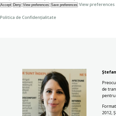
View preferences
Accept
Deny
View preferences
Save preferences
Politica de Confidențialitate
Skip
to
content
Ștefan
Preocup
de tran
pentru 
Formato
2012, Ș