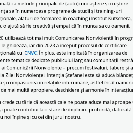
ală ca metode principale de (auto)cunoaștere și creștere.
nța sa în numeroase programe de studii și training-uri
ționale, alături de formarea în coaching (Institut Kutschera,
, o ajută să fie creativă și empatică în munca sa cu oamenii.
20 utilizează tot mai mult Comunicarea Nonviolentă în prog
 le ghidează, iar din 2023 a început procesul de certificare
ațională cu
CNVC
. În plus, este implicată în organizarea de
nte tematice dedicate publicului larg sau comunității restr
i ai Comunicării Nonviolente – precum festivaluri, tabere și ac
ia Zilei Nonviolenței. Intenția Ștefanei este să aducă blânde
 și compasiunea în relațiile interumane, astfel încât oameni
de mai multă apropiere, deschidere și armonie în interacțiuni
 crede cu tărie că această cale ne poate aduce mai aproape 
i și poate contribui la o stare de împlinire profundă, datorată
cu noi înșine și cu cei din jurul nostru.