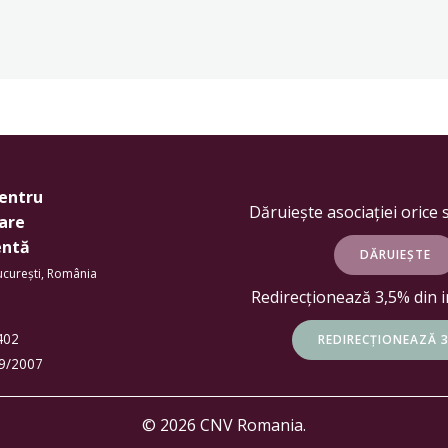
pentru
Dăruiește asociației orice 
are
entă
DĂRUIEȘTE
București, România
Redirecționează 3,5% din 
5402
REDIRECȚIONEAZĂ 
19/2007
© 2026 CNV Romania.