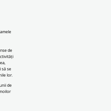
ramele
ânse de
tivități
țea,
i să se
le lor.
unii de
 noilor