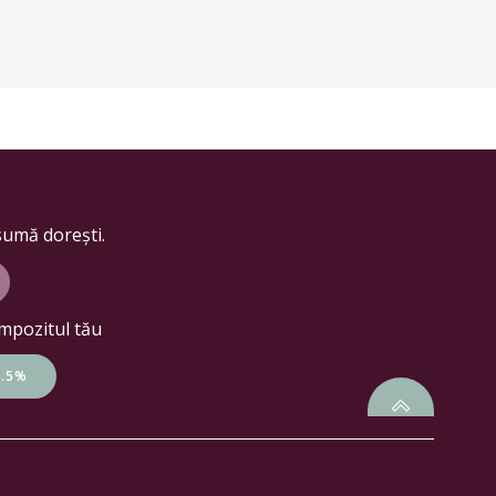
sumă dorești.
impozitul tău
3.5%