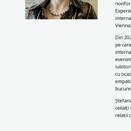
nonform
Experie
interna
Vienna)
Din 20
pe care
intern
evenime
iubitor
cu ocaz
empatia
bucure 
Ștefana
ceilalț
relații 