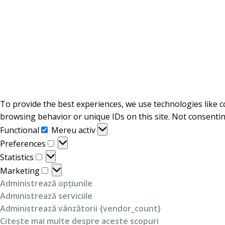
To provide the best experiences, we use technologies like c
browsing behavior or unique IDs on this site. Not consentin
Functional
Functional
Mereu activ
Preferences
Preferences
Statistics
Statistics
Marketing
Marketing
Administrează opțiunile
Administrează serviciile
Administrează vânzătorii {vendor_count}
Citește mai multe despre aceste scopuri