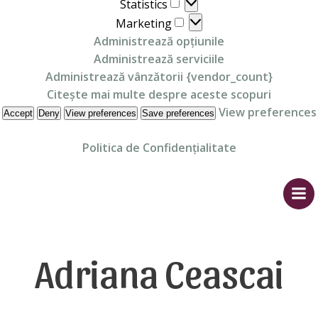
Statistics
Statistics
Marketing
Marketing
Administrează opțiunile
Administrează serviciile
Administrează vânzătorii {vendor_count}
Citește mai multe despre aceste scopuri
View preferences
Accept
Deny
View preferences
Save preferences
Politica de Confidențialitate
Skip
to
content
Adriana Ceascai