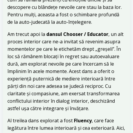
descopere cu blândețe nevoile care stau la baza lor.
Pentru mulți, aceasta a fost o schimbare profundă
de la auto-judecată la auto-înțelegere.
Am trecut apoi la
dansul Chooser / Educator
, un alt
proces interior care ne-a invitat să revenim asupra
momentelor pe care le etichetăm drept „greșeli”. În
loc să rămânem blocați în regret sau autoevaluare
dură, am explorat nevoile pe care încercam să le
împlinim în acele momente. Acest dans a oferit o
experiență puternică de mediere interioară între
părți din noi care adesea se judecă reciproc. Cu
claritate și compasiune, am exersat transformarea
conflictului interior în dialog interior, deschizând
astfel ușa către integrare și învățare.
Al treilea dans explorat a fost
Fluency
, care face
legătura între lumea interioară și cea exterioară. Aici,