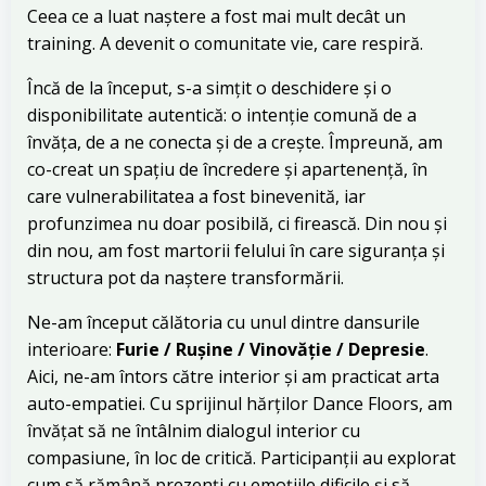
Ceea ce a luat naștere a fost mai mult decât un
training. A devenit o comunitate vie, care respiră.
Încă de la început, s-a simțit o deschidere și o
disponibilitate autentică: o intenție comună de a
învăța, de a ne conecta și de a crește. Împreună, am
co-creat un spațiu de încredere și apartenență, în
care vulnerabilitatea a fost binevenită, iar
profunzimea nu doar posibilă, ci firească. Din nou și
din nou, am fost martorii felului în care siguranța și
structura pot da naștere transformării.
Ne-am început călătoria cu unul dintre dansurile
interioare:
Furie / Rușine / Vinovăție / Depresie
.
Aici, ne-am întors către interior și am practicat arta
auto-empatiei. Cu sprijinul hărților Dance Floors, am
învățat să ne întâlnim dialogul interior cu
compasiune, în loc de critică. Participanții au explorat
cum să rămână prezenți cu emoțiile dificile și să