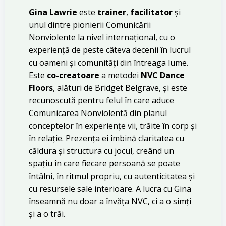
Gina Lawrie
este
trainer
,
facilitator
și
unul dintre pionierii Comunicării
Nonviolente la nivel internațional, cu o
experiență de peste câteva decenii în lucrul
cu oameni și comunități din întreaga lume.
Este
co-creatoare
a metodei
NVC Dance
Floors
, alături de Bridget Belgrave, și este
recunoscută pentru felul în care aduce
Comunicarea Nonviolentă din planul
conceptelor în experiențe vii, trăite în corp și
în relație. Prezența ei îmbină claritatea cu
căldura și structura cu jocul, creând un
spațiu în care fiecare persoană se poate
întâlni, în ritmul propriu, cu autenticitatea și
cu resursele sale interioare. A lucra cu Gina
înseamnă nu doar a învăța NVC, ci a o simți
și a o trăi.