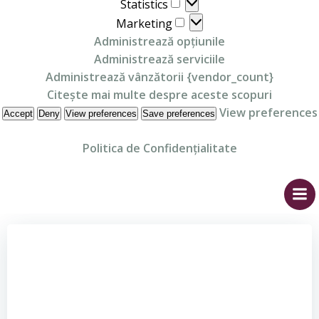
Statistics
Statistics
Marketing
Marketing
Administrează opțiunile
Administrează serviciile
Administrează vânzătorii {vendor_count}
Citește mai multe despre aceste scopuri
View preferences
Accept
Deny
View preferences
Save preferences
Politica de Confidențialitate
Skip
to
content