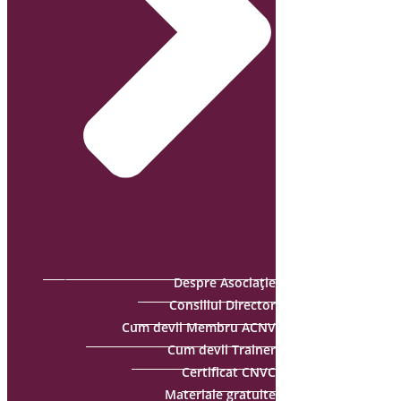
Despre Asociație
Consiliul Director
Cum devii Membru ACNV
Cum devii Trainer
Certificat CNVC
Materiale gratuite