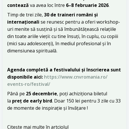
contează
va avea loc între
6–8 februarie 2026
.
Timp de trei zile,
30 de traineri români și
internaționali
se reunesc pentru a oferi workshop-
uri menite să susțină și să îmbunătățească relațiile
din toate ariile vieții: cu tine însuți, în cuplu, cu copiii
(mici sau adolescenți), în mediul profesional și în
dimensiunea spirituală.
Agenda completă a festivalului și înscrierea sunt
disponibile aici:
https://www.cnvromania.ro/
events-ro/festival/
Până pe
25 decembrie
, poți achiziționa biletul
la
preț de early bird
. Doar 150 lei pentru 3 zile cu 33
de momente de inspirație și învățare !
Citește mai multe în artciolul