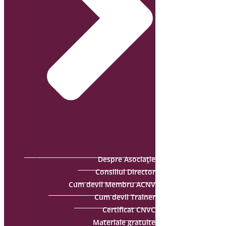
Despre Asociație
Consiliul Director
Cum devii Membru ACNV
Cum devii Trainer
Certificat CNVC
Materiale gratuite