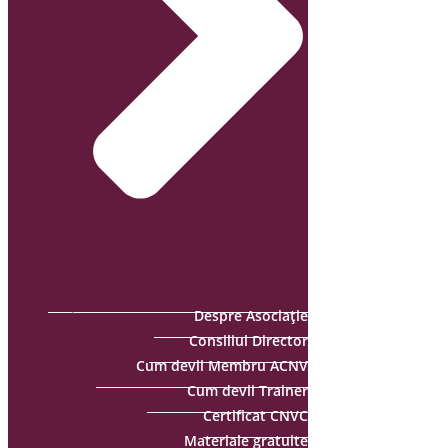
Despre Asociație
Consiliul Director
Cum devii Membru ACNV
Cum devii Trainer
Certificat CNVC
Materiale gratuite