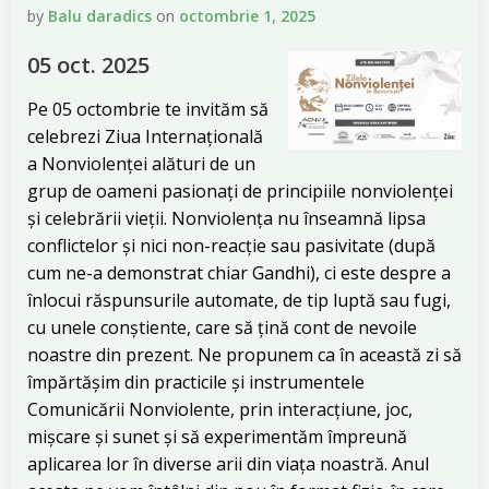
by
Balu daradics
on
octombrie 1, 2025
05 oct. 2025
Pe 05 octombrie te invităm să
celebrezi Ziua Internațională
a Nonviolenței alături de un
grup de oameni pasionați de principiile nonviolenței
și celebrării vieții. Nonviolența nu înseamnă lipsa
conflictelor și nici non-reacție sau pasivitate (după
cum ne-a demonstrat chiar Gandhi), ci este despre a
înlocui răspunsurile automate, de tip luptă sau fugi,
cu unele conștiente, care să țină cont de nevoile
noastre din prezent. Ne propunem ca în această zi să
împărtășim din practicile și instrumentele
Comunicării Nonviolente, prin interacțiune, joc,
mișcare și sunet și să experimentăm împreună
aplicarea lor în diverse arii din viața noastră. Anul