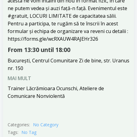
acesta ne vom întâlni din nou în format fizic, în care
ne putem vedea și auzi față-n față. Evenimentul este
#gratuit, LOCURI LIMITATE de capacitatea sălii.
Pentru a participa, te rugăm să te înscrii în acest
formular și echipa de organizare va reveni cu detalii :
https://forms.gle/wcRXAUW4RAJEHr326
From 13:30 until 18:00
București, Centrul Comunitare Zi de bine, str. Uranus
nr. 150
MAI MULT
Trainer Lăcrămioara Ocunschi, Ateliere de
Comunicare Nonviolentă
Categories:
No Category
Tags:
No Tag