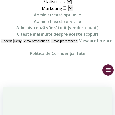
Statistics
Statistics
Marketing
Marketing
Administrează opțiunile
Administrează serviciile
Administrează vânzătorii {vendor_count}
Citește mai multe despre aceste scopuri
View preferences
Accept
Deny
View preferences
Save preferences
Politica de Confidențialitate
Skip
to
content