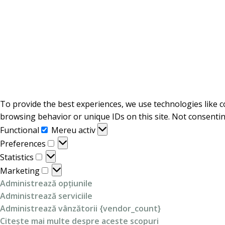
To provide the best experiences, we use technologies like c
browsing behavior or unique IDs on this site. Not consentin
Functional
Functional
Mereu activ
Preferences
Preferences
Statistics
Statistics
Marketing
Marketing
Administrează opțiunile
Administrează serviciile
Administrează vânzătorii {vendor_count}
Citește mai multe despre aceste scopuri