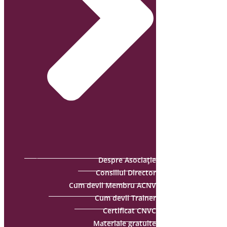
Despre Asociație
Consiliul Director
Cum devii Membru ACNV
Cum devii Trainer
Certificat CNVC
Materiale gratuite