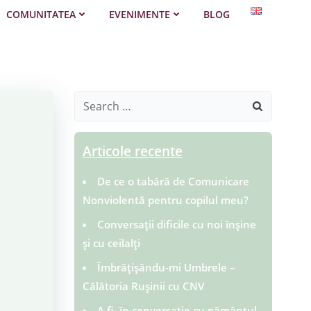
COMUNITATEA
EVENIMENTE
BLOG
Search
for:
Articole recente
De ce o tabără de Comunicare
Nonviolentă pentru copilul meu?
Conversații dificile cu noi înșine
și cu ceilalți
Îmbrățișându-mi Umbrele –
Călătoria Rușinii cu CNV
A fi în conversație cu pământul