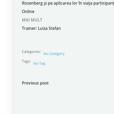
Rosenberg și pe aplicarea lor în viața participanț
Online
MAI MULT
Trainer: Luiza Stefan
Categories:
No Category
Tags:
No Tag
Post
Previous post
navigation