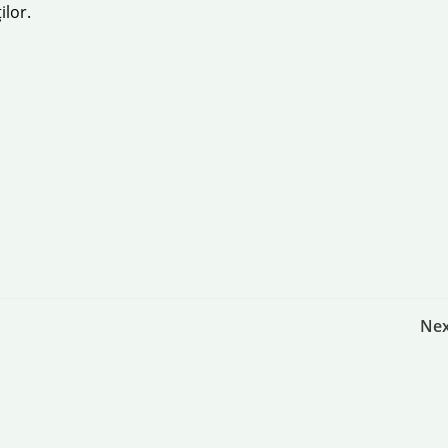
ilor.
Post
Nex
navigation