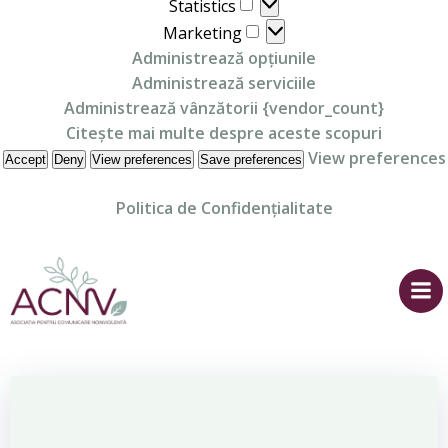
Statistics
Statistics
Marketing
Marketing
Administrează opțiunile
Administrează serviciile
Administrează vânzătorii {vendor_count}
Citește mai multe despre aceste scopuri
View preferences
Accept
Deny
View preferences
Save preferences
Politica de Confidențialitate
Skip
to
content