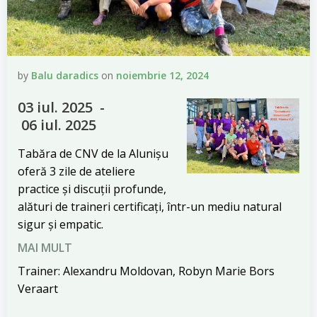
by
Balu daradics
on
noiembrie 12, 2024
03 iul. 2025 -
06 iul. 2025
Tabăra de CNV de la Alunișu
oferă 3 zile de ateliere
practice și discuții profunde,
alături de traineri certificați, într-un mediu natural
sigur și empatic.
MAI MULT
Trainer: Alexandru Moldovan, Robyn Marie Bors
Veraart