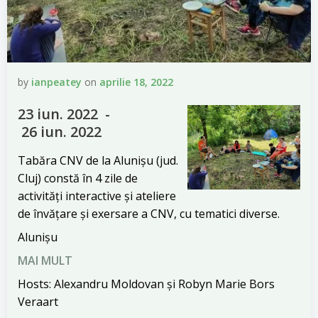
by
ianpeatey
on
aprilie 18, 2022
23 iun. 2022 -
26 iun. 2022
Tabăra CNV de la Alunișu (jud.
Cluj) constă în 4 zile de
activități interactive și ateliere
de învățare și exersare a CNV, cu tematici diverse.
Alunișu
MAI MULT
Hosts: Alexandru Moldovan și Robyn Marie Bors
Veraart