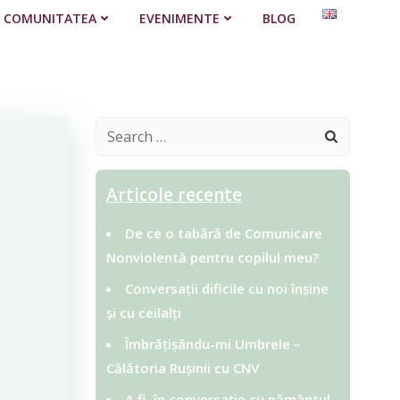
COMUNITATEA
EVENIMENTE
BLOG
Search
for:
Articole recente
De ce o tabără de Comunicare
Nonviolentă pentru copilul meu?
Conversații dificile cu noi înșine
și cu ceilalți
Îmbrățișându-mi Umbrele –
Călătoria Rușinii cu CNV
A fi în conversație cu pământul