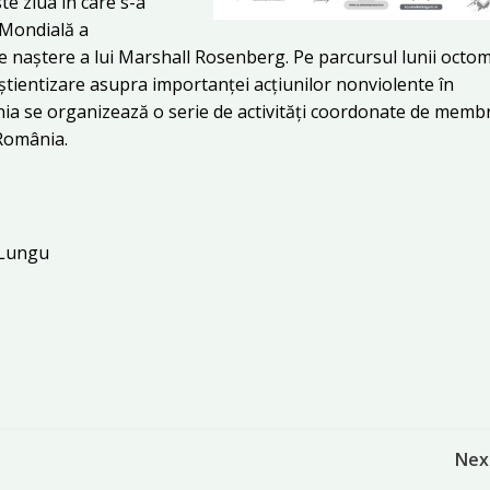
e ziua în care s-a
 Mondială a
de naștere a lui Marshall Rosenberg. Pe parcursul lunii octom
știentizare asupra importanței acțiunilor nonviolente în
ia se organizează o serie de activități coordonate de membr
România.
 Lungu
Post
Nex