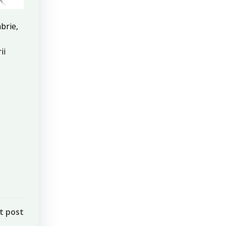
brie,
ii
t post