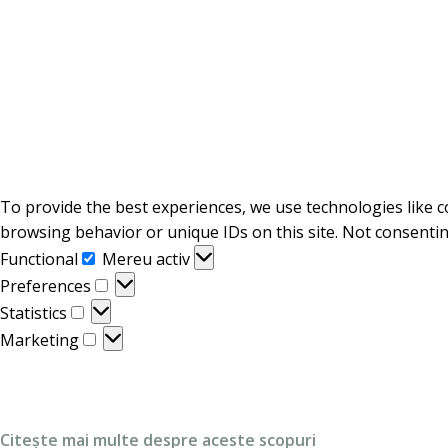
To provide the best experiences, we use technologies like c
browsing behavior or unique IDs on this site. Not consentin
Functional
Functional
Mereu activ
Preferences
Preferences
Statistics
Statistics
Marketing
Marketing
Citește mai multe despre aceste scopuri