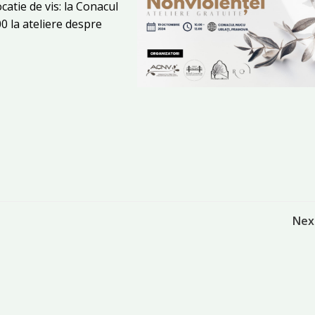
atie de vis: la Conacul
00 la ateliere despre
Post
Nex
navigation