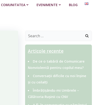
COMUNITATEA
EVENIMENTE
BLOG
Search
for:
Articole recente
De ce o tabără de Comunicare
Nonviolentă pentru copilul meu?
Conversații dificile cu noi înșine
și cu ceilalți
Îmbrățișându-mi Umbrele –
Călătoria Rușinii cu CNV
A fi în conversație cu pământul